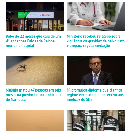
Bebé de 22 meses que caiu de um
Ministério recebeu relatório sobre
4º andar nas Caldas da Rainha
vigilância da gravidez de baixo risco
morre no hospital
e prepara regulamentação
Malária matou 47 pessoas em seis
PR promulga diploma que clarifica
meses na província moçambicana
regime excecional de incentivo aos
de Nampula
médicos do SNS