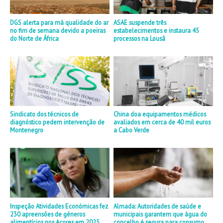
DGS alerta para má qualidade do ar
ASAE suspende três
no fim de semana devido a poeiras
estabelecimentos e instaura 45
do Norte de África
processos na Lousã
Sindicato dos técnicos de
China doa equipamentos médicos
diagnóstico pedem intervenção de
avaliados em cerca de 40 mil euros
Montenegro
a Cabo Verde
Inspeção Atividades Económicas fez
Almada: Autoridades de saúde e
230 apreensões de géneros
municipais garantem que água do
alimentícios nos Açores em 2025
concelho é segura para consumo