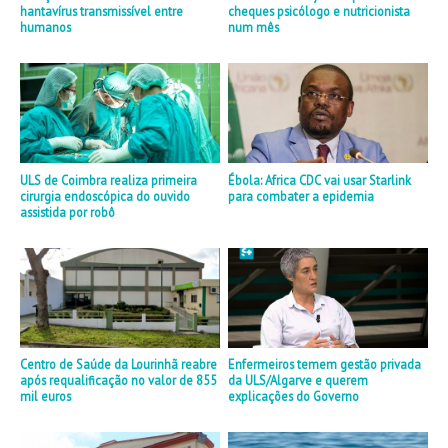
hantavírus transmissível entre
cheques psicólogo e nutricionista
humanos
num mês
ULS de Coimbra realiza primeira
Ébola: Africa CDC vai usar Starlink
cirurgia endoscópica do ouvido
para combater a epidemia
assistida por robô
Centro de Saúde da Lourinhã reabre
Enfermeiros temem gestão privada
após requalificação no valor de 855
da ULS/Algarve e querem
mil euros
explicações do Governo