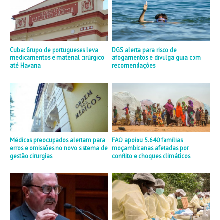
Cuba: Grupo de portugueses leva
DGS alerta para risco de
medicamentos e material cirúrgico
afogamentos e divulga guia com
até Havana
recomendações
Médicos preocupados alertam para
FAO apoiou 5.640 famílias
erros e omissões no novo sistema de
moçambicanas afetadas por
gestão cirurgias
conflito e choques climáticos