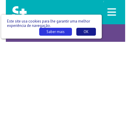
/
Este site usa cookies para lhe garantir uma melhor
experiência de navegação.
Saber mais
OK
Com todo o gosto -T03 E001