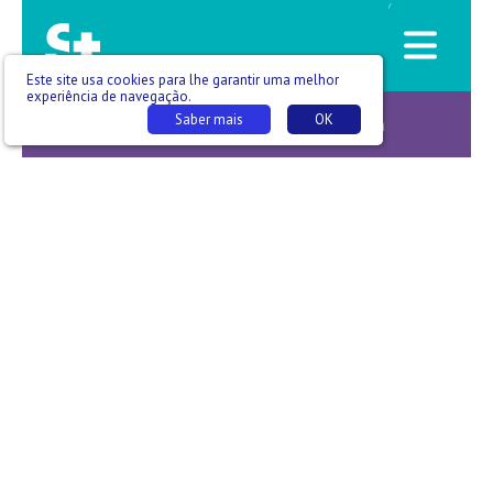
/
Este site usa cookies para lhe garantir uma melhor
experiência de navegação.
Saber mais
OK
Notícias da Saúde -T03 E119 - Sandra Oliveira