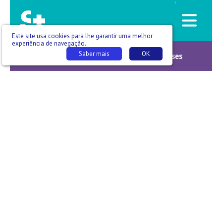
/
Este site usa cookies para lhe garantir uma melhor
experiência de navegação.
Saber mais
OK
Notícias da Saúde -T03 E103 - Catarina Meneses