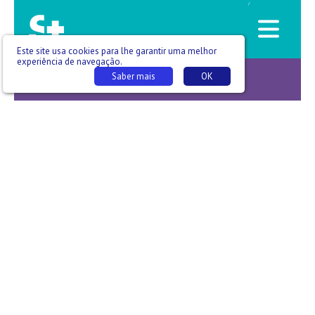
/
Este site usa cookies para lhe garantir uma melhor
experiência de navegação.
Saber mais
OK
Cuidados Respiratórios… Connosco -T01 E013