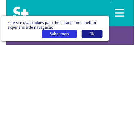
/
Este site usa cookies para lhe garantir uma melhor
experiência de navegação.
Saber mais
OK
Check up -T11 E011 - Vera Arreigoso