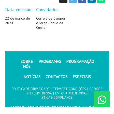
Data emissão
Convidados
22 de março de
Correia de Campos
2024
e Jorge Roque da
Cunha
SOBRE
PROGRAMAS
PROGRAMAÇÃO
NÓS
NOTÍCIAS
CONTACTOS
ESPECIAIS
POLÍTICA DE PRIVACIDADE
|
TERMOS E CONDIÇÕES
|
COOKIES
|
KIT DE IMPRENSA
|
ESTATUTO EDITORIAL
|
ÉTICA E COMPLIANCE
Copyright - Todos os direitos revervados © CANALLIFE, SERVIÇOS DE
COMUNICAÇÃO, S.A.2026