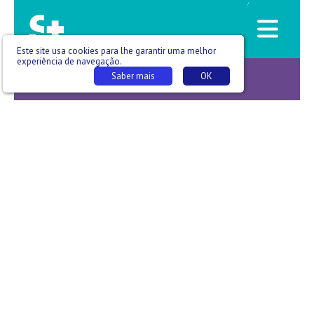
/
Este site usa cookies para lhe garantir uma melhor
experiência de navegação.
Saber mais
OK
Corpo clínico -T12 E013_02 - Marco António