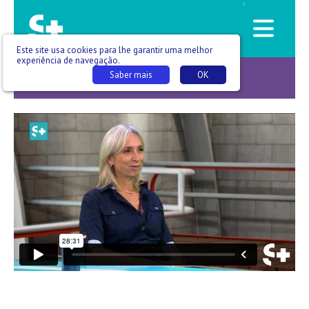
/
Este site usa cookies para lhe garantir uma melhor
experiência de navegação.
Saber mais
OK
Ajudar quem ajuda -T07 E010