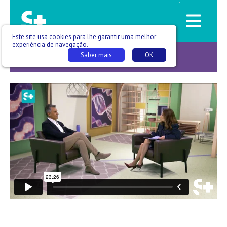
/
Este site usa cookies para lhe garantir uma melhor
experiência de navegação.
Saber mais
OK
Casos Singulares -T02 E006_02