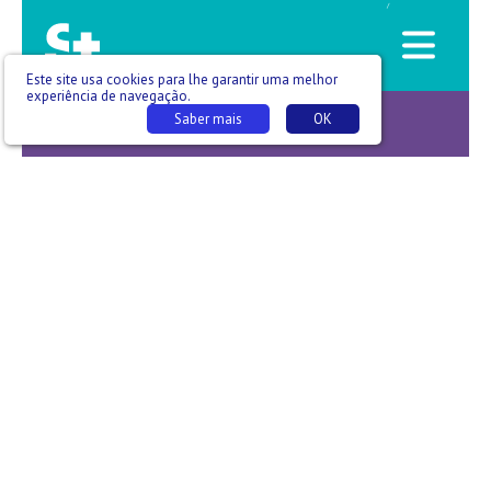
/
Este site usa cookies para lhe garantir uma melhor
experiência de navegação.
Saber mais
OK
Corpo clínico -T06 E001_02