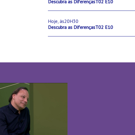
Descubra as DiferençasT02 E10
Hoje, às20H30
Descubra as DiferençasT02 E10