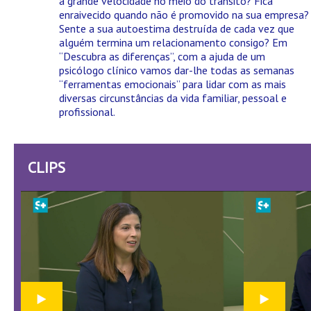
a grande velocidade no meio do trânsito? Fica
enraivecido quando não é promovido na sua empresa?
Sente a sua autoestima destruída de cada vez que
alguém termina um relacionamento consigo? Em
“Descubra as diferenças”, com a ajuda de um
psicólogo clínico vamos dar-lhe todas as semanas
“ferramentas emocionais” para lidar com as mais
diversas circunstâncias da vida familiar, pessoal e
profissional.
CLIPS