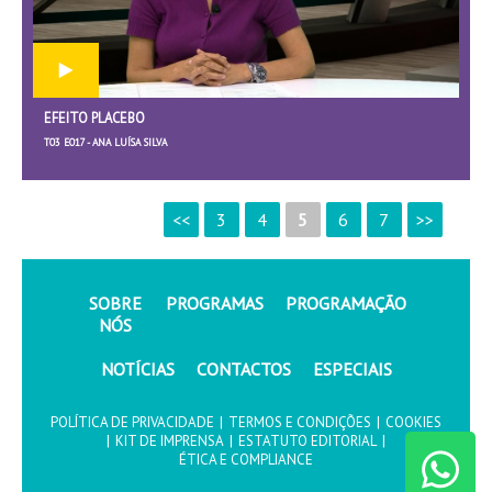
EFEITO PLACEBO
T03 E017 - ANA LUÍSA SILVA
<<
3
4
5
6
7
>>
SOBRE
PROGRAMAS
PROGRAMAÇÃO
NÓS
NOTÍCIAS
CONTACTOS
ESPECIAIS
POLÍTICA DE PRIVACIDADE
|
TERMOS E CONDIÇÕES
|
COOKIES
|
KIT DE IMPRENSA
|
ESTATUTO EDITORIAL
|
ÉTICA E COMPLIANCE