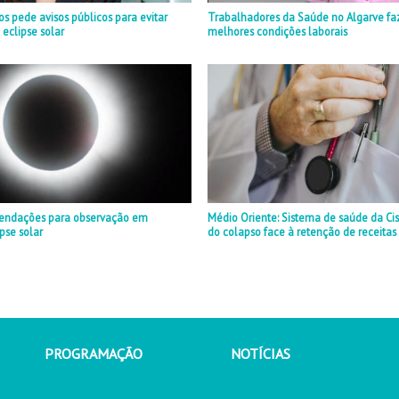
 pede avisos públicos para evitar
Trabalhadores da Saúde no Algarve fa
 eclipse solar
melhores condições laborais
endações para observação em
Médio Oriente: Sistema de saúde da Cis
pse solar
do colapso face à retenção de receitas f
PROGRAMAÇÃO
NOTÍCIAS