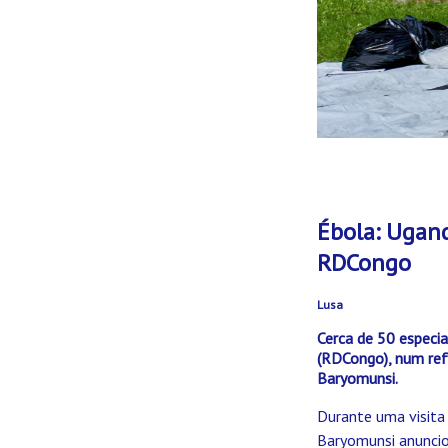
Ébola: Ugand
RDCongo
Lusa
Cerca de 50 especi
(RDCongo), num refo
Baryomunsi.
Durante uma visita n
Baryomunsi anuncio