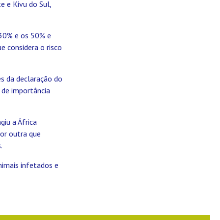
e e Kivu do Sul,
s 30% e os 50% e
e considera o risco
es da declaração do
 de importância
giu a África
or outra que
.
nimais infetados e