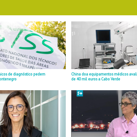
nicos de diagnóstico pedem
China doa equipamentos médicos aval
ontenegro
de 40 mil euros a Cabo Verde