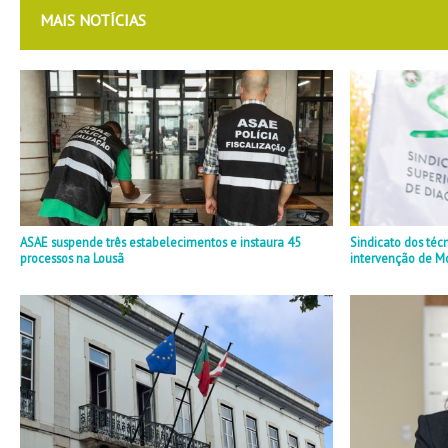
MAIS NOTÍCIAS
ASAE suspende três estabelecimentos e instaura 45
Sindicato dos téc
processos na Lousã
intervenção de M