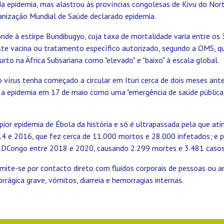
da epidemia, mas alastrou às províncias congolesas de Kivu do Nort
anização Mundial de Saúde declarado epidemia.
onde à estirpe Bundibugyo, cuja taxa de mortalidade varia entre o
ste vacina ou tratamento específico autorizado, segundo a OMS, qu
rto na África Subsariana como "elevado" e "baixo" à escala global.
 vírus tenha começado a circular em Ituri cerca de dois meses ant
do a epidemia em 17 de maio como uma "emergência de saúde pública
 pior epidemia de Ébola da história e só é ultrapassada pela que atin
14 e 2016, que fez cerca de 11.000 mortos e 28.000 infetados; e p
RDCongo entre 2018 e 2020, causando 2.299 mortes e 3.481 casos
mite-se por contacto direto com fluidos corporais de pessoas ou a
rágica grave, vómitos, diarreia e hemorragias internas.