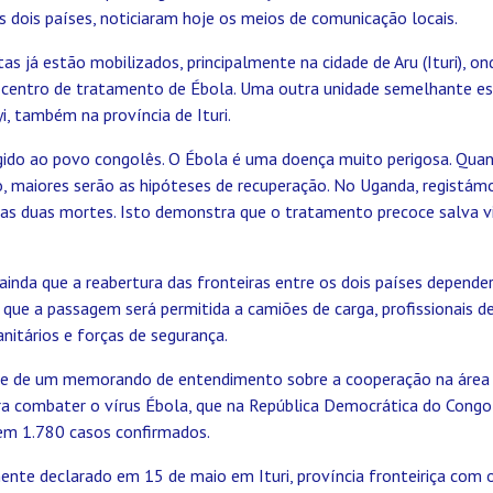
os dois países, noticiaram hoje os meios de comunicação locais.
tas já estão mobilizados, principalmente na cidade de Aru (Ituri), o
entro de tratamento de Ébola. Uma outra unidade semelhante est
i, também na província de Ituri.
igido ao povo congolês. O Ébola é uma doença muito perigosa. Qua
o, maiores serão as hipóteses de recuperação. No Uganda, registám
as duas mortes. Isto demonstra que o tratamento precoce salva vi
ainda que a reabertura das fronteiras entre os dois países depende
e que a passagem será permitida a camiões de carga, profissionais d
nitários e forças de segurança.
te de um memorando de entendimento sobre a cooperação na área 
ra combater o vírus Ébola, que na República Democrática do Cong
em 1.780 casos confirmados.
mente declarado em 15 de maio em Ituri, província fronteiriça com