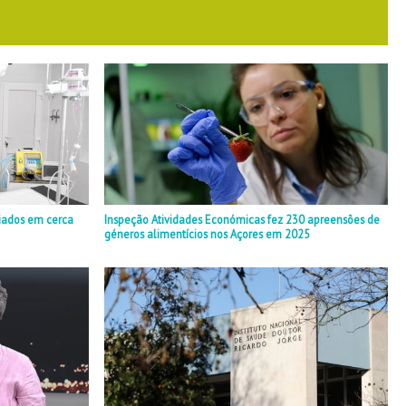
iados em cerca
Inspeção Atividades Económicas fez 230 apreensões de
géneros alimentícios nos Açores em 2025