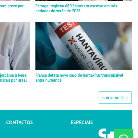
zem greve por
Portugal registou 680 óbitos em excesso em três
períodos do verão de 2026
jordânia à beira
França deteta novo caso de hantavírus transmissível
iscais por Israel
entre humanos
outras notícias
CONTACTOS
ESPECIAIS