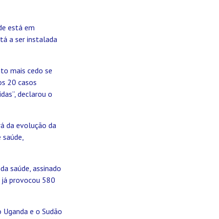
nde está em
á a ser instalada
nto mais cedo se
os 20 casos
das”, declarou o
rá da evolução da
e saúde,
da saúde, assinado
o já provocou 580
 o Uganda e o Sudão