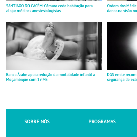
SANTIAGO DO CACÉM: Câmara cede habitação para
Ordem dos Médicos
alojar médicos anestesiologistas
danos na visão no
Banco Árabe apoia redução da mortalidade infantil a
DGS emite recom
Moçambique com 19 ME
segurança do ecli
SOBRE NÓS
PROGRAMAS