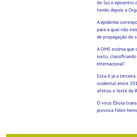
do Sul e epicentro 
tendo depois a Org
A epidemia corresp
para a qual não exi
de propagação do su
A OMS estima que o
surto, classifican
internacional".
Esta é já a terceira
ocidental entre 20
afetou o leste da 
O vírus Ébola trans
provoca febre hemor