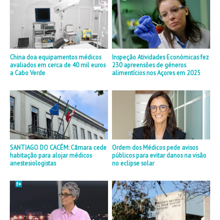
China doa equipamentos médicos
Inspeção Atividades Económicas fez
avaliados em cerca de 40 mil euros
230 apreensões de géneros
a Cabo Verde
alimentícios nos Açores em 2025
SANTIAGO DO CACÉM: Câmara cede
Ordem dos Médicos pede avisos
habitação para alojar médicos
públicos para evitar danos na visão
anestesiologistas
no eclipse solar