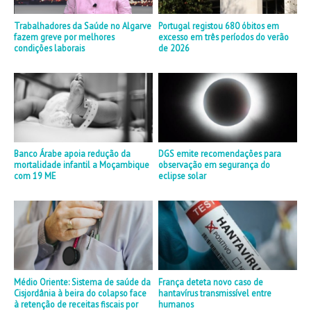
Trabalhadores da Saúde no Algarve
Portugal registou 680 óbitos em
fazem greve por melhores
excesso em três períodos do verão
condições laborais
de 2026
Banco Árabe apoia redução da
DGS emite recomendações para
mortalidade infantil a Moçambique
observação em segurança do
com 19 ME
eclipse solar
Médio Oriente: Sistema de saúde da
França deteta novo caso de
Cisjordânia à beira do colapso face
hantavírus transmissível entre
à retenção de receitas fiscais por
humanos