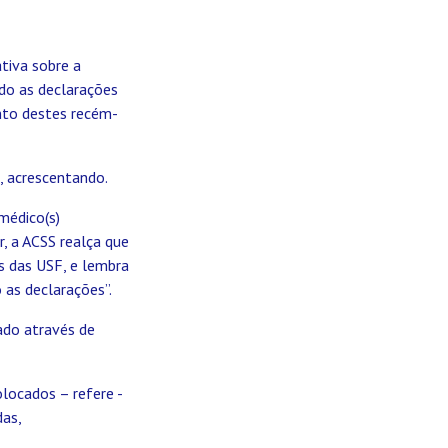
tiva sobre a
ndo as declarações
nto destes recém-
, acrescentando.
médico(s)
, a ACSS realça que
s das USF, e lembra
 as declarações”.
ado através de
locados – refere -
das,