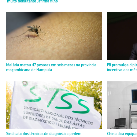
"muito debilitante", afirma filho
Malária matou 47 pessoas em seis meses na província
PR promulga dipl
moçambicana de Nampula
incentivo aos mé
Sindicato dos técnicos de diagnóstico pedem
China doa equipa