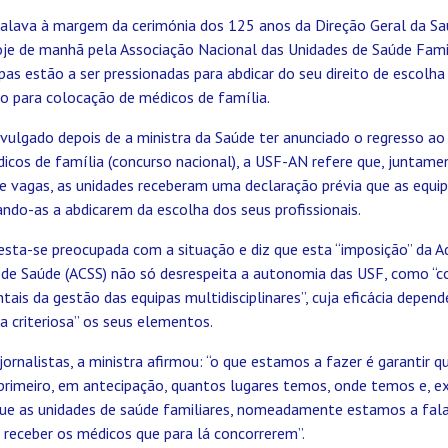
falava à margem da cerimónia dos 125 anos da Direção Geral da Sa
oje de manhã pela Associação Nacional das Unidades de Saúde Fami
pas estão a ser pressionadas para abdicar do seu direito de escolha 
o para colocação de médicos de família.
ulgado depois de a ministra da Saúde ter anunciado o regresso ao 
icos de família (concurso nacional), a USF-AN refere que, juntam
de vagas, as unidades receberam uma declaração prévia que as equi
ando-as a abdicarem da escolha dos seus profissionais.
esta-se preocupada com a situação e diz que esta “imposição” da A
 de Saúde (ACSS) não só desrespeita a autonomia das USF, como “c
tais da gestão das equipas multidisciplinares”, cuja eficácia depen
a criteriosa” os seus elementos.
ornalistas, a ministra afirmou: “o que estamos a fazer é garantir 
rimeiro, em antecipação, quantos lugares temos, onde temos e, e
que as unidades de saúde familiares, nomeadamente estamos a fal
eceber os médicos que para lá concorrerem”.