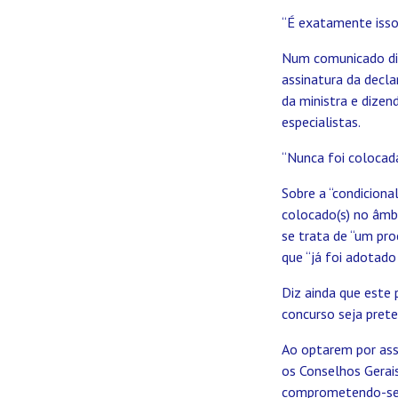
“É exatamente isso
Num comunicado div
assinatura da decl
da ministra e dize
especialistas.
“Nunca foi colocada
Sobre a “condiciona
colocado(s) no âmbi
se trata de “um pr
que “já foi adotado
Diz ainda que este
concurso seja pret
Ao optarem por assi
os Conselhos Gerais
comprometendo-se a