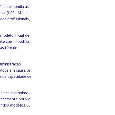
úde, respondia às
liar (USF–AN), que
dos profissionais,
modelo inicial de
ente com o pedido
pas têm de
dministração
oloca em causa os
de da capacidade de
que neste próximo
xatamente por via
ar dos modelos B,