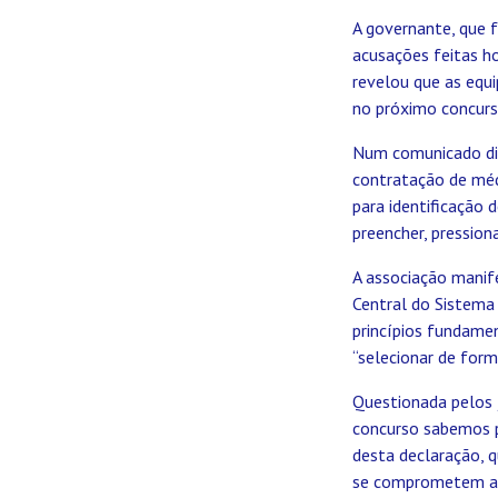
A governante, que 
acusações feitas h
revelou que as equi
no próximo concurs
Num comunicado div
contratação de méd
para identificação 
preencher, pression
A associação manif
Central do Sistema
princípios fundamen
“selecionar de form
Questionada pelos j
concurso sabemos p
desta declaração, 
se comprometem a r