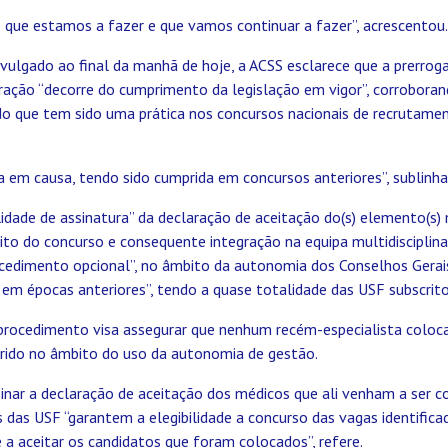
 que estamos a fazer e que vamos continuar a fazer”, acrescentou.
ulgado ao final da manhã de hoje, a ACSS esclarece que a prerroga
aração “decorre do cumprimento da legislação em vigor”, corrobora
ndo que tem sido uma prática nos concursos nacionais de recrutame
 em causa, tendo sido cumprida em concursos anteriores”, sublinha
lidade de assinatura” da declaração de aceitação do(s) elemento(s) 
to do concurso e consequente integração na equipa multidisciplinar
ocedimento opcional”, no âmbito da autonomia dos Conselhos Gerai
 em épocas anteriores”, tendo a quase totalidade das USF subscrito
 procedimento visa assegurar que nenhum recém-especialista coloc
erido no âmbito do uso da autonomia de gestão.
nar a declaração de aceitação dos médicos que ali venham a ser co
 das USF “garantem a elegibilidade a concurso das vagas identifica
 aceitar os candidatos que foram colocados”, refere.