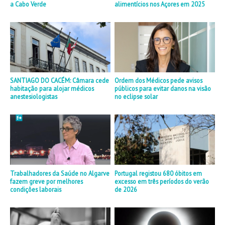
a Cabo Verde
alimentícios nos Açores em 2025
SANTIAGO DO CACÉM: Câmara cede
Ordem dos Médicos pede avisos
habitação para alojar médicos
públicos para evitar danos na visão
anestesiologistas
no eclipse solar
Trabalhadores da Saúde no Algarve
Portugal registou 680 óbitos em
fazem greve por melhores
excesso em três períodos do verão
condições laborais
de 2026