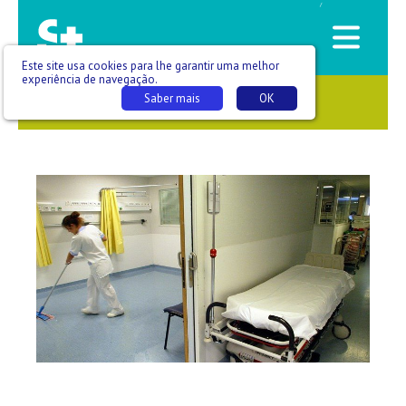
/
Este site usa cookies para lhe garantir uma melhor
experiência de navegação.
Saber mais
OK
SAÚDE QUE SE VÊ