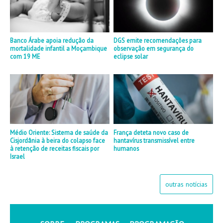
Banco Árabe apoia redução da
DGS emite recomendações para
mortalidade infantil a Moçambique
observação em segurança do
com 19 ME
eclipse solar
Médio Oriente: Sistema de saúde da
França deteta novo caso de
Cisjordânia à beira do colapso face
hantavírus transmissível entre
à retenção de receitas fiscais por
humanos
Israel
outras notícias