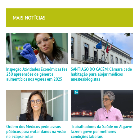
MAIS NOTÍCIAS
Inspeção Atividades Económicas fez
SANTIAGO DO CACÉM: Câmara cede
230 apreensões de géneros
habitação para alojar médicos
alimentícios nos Açores em 2025
anestesiologistas
Ordem dos Médicos pede avisos
Trabalhadores da Saúde no Algarve
públicos para evitar danos na visão
fazem greve por melhores
no eclipse solar
condições laborais