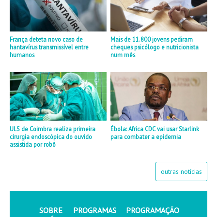
França deteta novo caso de
Mais de 11.800 jovens pediram
hantavírus transmissível entre
cheques psicólogo e nutricionista
humanos
num mês
ULS de Coimbra realiza primeira
Ébola: Africa CDC vai usar Starlink
cirurgia endoscópica do ouvido
para combater a epidemia
assistida por robô
outras notícias
SOBRE
PROGRAMAS
PROGRAMAÇÃO