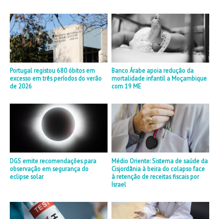
Portugal registou 680 óbitos em
Banco Árabe apoia redução da
excesso em três períodos do verão
mortalidade infantil a Moçambique
de 2026
com 19 ME
DGS emite recomendações para
Médio Oriente: Sistema de saúde da
observação em segurança do
Cisjordânia à beira do colapso face
eclipse solar
à retenção de receitas fiscais por
Israel