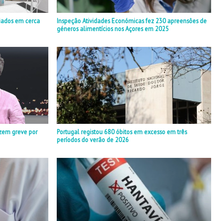
iados em cerca
Inspeção Atividades Económicas fez 230 apreensões de
géneros alimentícios nos Açores em 2025
zem greve por
Portugal registou 680 óbitos em excesso em três
períodos do verão de 2026