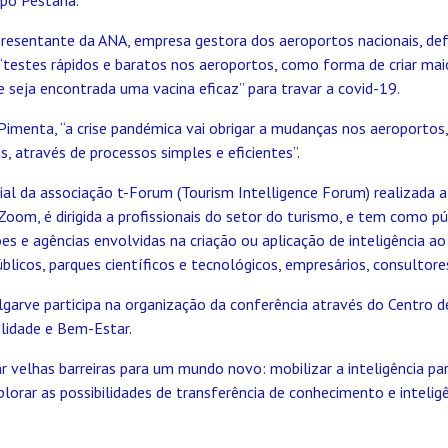
epresentante da ANA, empresa gestora dos aeroportos nacionais, de
testes rápidos e baratos nos aeroportos, como forma de criar mai
e seja encontrada uma vacina eficaz” para travar a covid-19.
Pimenta, “a crise pandémica vai obrigar a mudanças nos aeroporto
s, através de processos simples e eficientes”.
al da associação t-Forum (Tourism Intelligence Forum) realizada a
Zoom, é dirigida a profissionais do setor do turismo, e tem como p
ões e agências envolvidas na criação ou aplicação de inteligência ao
licos, parques científicos e tecnológicos, empresários, consultore
lgarve participa na organização da conferência através do Centro 
ilidade e Bem-Estar.
 velhas barreiras para um mundo novo: mobilizar a inteligência para
plorar as possibilidades de transferência de conhecimento e intelig