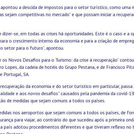
 apontou a descida de impostos para o setor turístico, como uma m
as sejam competitivas no mercado” e que possam iniciar a recupera
dizer-se, em todas as crises há oportunidades. Este é o caso e a 
a para o crescimento interno da economia e para a criação de empr
 o setor para o futuro”, apontou.
 e os Novos Desafios para o Turismo: da crise à recuperação” con
ro Lopes, da cadeia de hotéis do Grupo Pestana, e de Francisco Pit
e Portugal, SA.
 recuperação da economia e do setor turístico em particular, passa 
ealidade e aos novos desafios” causados pela pandemia da covid-
ão de medidas que sejam comuns a todos os países.
edidas nos aeroportos que sejam comuns a todos os países, de for
rança para viajar, ao contrário do que sucedeu após a primeira on
a país adotou procedimentos diferentes e que tiveram reflexo no 
po Pestana.