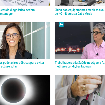
nicos de diagnóstico pedem
China doa equipamentos médicos aval
ontenegro
de 40 mil euros a Cabo Verde
 pede avisos públicos para evitar
Trabalhadores da Saúde no Algarve fa
 eclipse solar
melhores condições laborais