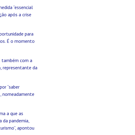
edida “essencial
ção após a crise
oportunidade para
egos. É o momento
tou também com a
a, representante da
por “saber
19, nomeadamente
ma a que as
da da pandemia,
turismo”, apontou