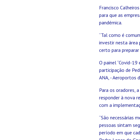
Francisco Calheiros
para que as empres
pandémica.
“Tal como é comum 
investir nesta áre
certo para preparar
O painel “Covid-19
participação de Ped
ANA, - Aeroportos d
Para os oradores, a
responder à nova r
com a implementaç
“São necessárias m
pessoas sintam segu
período em que cad
Pedro Lopes do Gru