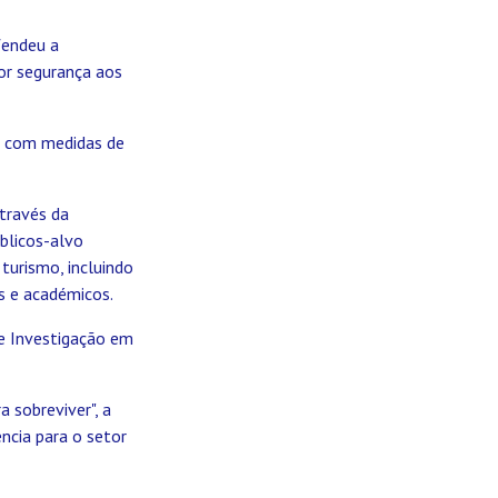
fendeu a
or segurança aos
s, com medidas de
través da
úblicos-alvo
 turismo, incluindo
s e académicos.
de Investigação em
 sobreviver", a
ência para o setor