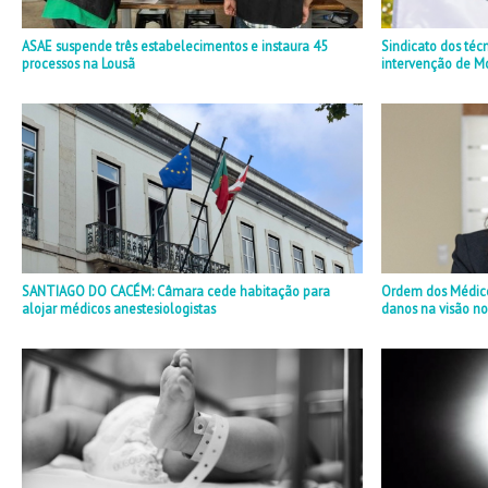
ASAE suspende três estabelecimentos e instaura 45
Sindicato dos téc
processos na Lousã
intervenção de M
SANTIAGO DO CACÉM: Câmara cede habitação para
Ordem dos Médicos
alojar médicos anestesiologistas
danos na visão no