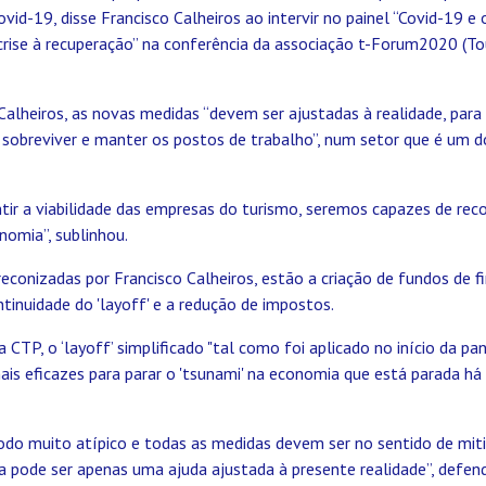
vid-19, disse Francisco Calheiros ao intervir no painel “Covid-19 
crise à recuperação” na conferência da associação t-Forum2020 (To
Calheiros, as novas medidas “devem ser ajustadas à realidade, par
sobreviver e manter os postos de trabalho”, num setor que é um do
tir a viabilidade das empresas do turismo, seremos capazes de re
nomia”, sublinhou.
econizadas por Francisco Calheiros, estão a criação de fundos de 
tinuidade do 'layoff' e a redução de impostos.
a CTP, o ‘layoff’ simplificado "tal como foi aplicado no início da p
is eficazes para parar o 'tsunami' na economia que está parada há
do muito atípico e todas as medidas devem ser no sentido de miti
a pode ser apenas uma ajuda ajustada à presente realidade”, defen