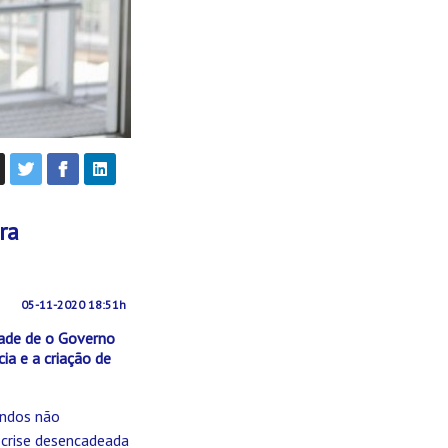
ra
05-11-2020 18:51h
dade de o Governo
cia e a criação de
undos não
 crise desencadeada