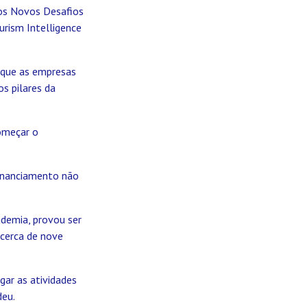
e os Novos Desafios
urism Intelligence
a que as empresas
s pilares da
começar o
financiamento não
andemia, provou ser
 cerca de nove
gar as atividades
deu.