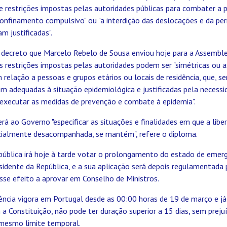
de restrições impostas pelas autoridades públicas para combater a
confinamento compulsivo" ou "a interdição das deslocações e da pe
m justificadas".
e decreto que Marcelo Rebelo de Sousa enviou hoje para a Assemble
 restrições impostas pelas autoridades podem ser "simétricas ou a
elação a pessoas e grupos etários ou locais de residência, que, se
jam adequadas à situação epidemiológica e justificadas pela necessi
 executar as medidas de prevenção e combate à epidemia".
rá ao Governo "especificar as situações e finalidades em que a libe
encialmente desacompanhada, se mantém", refere o diploma.
pública irá hoje à tarde votar o prolongamento do estado de emer
idente da República, e a sua aplicação será depois regulamentada 
sse efeito a aprovar em Conselho de Ministros.
ncia vigora em Portugal desde as 00:00 horas de 19 de março e j
a Constituição, não pode ter duração superior a 15 dias, sem preju
mesmo limite temporal.