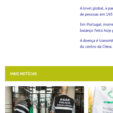
A nível global, a p
de pessoas em 193 p
Em Portugal, morr
balanço feito hoje 
A doença é transmi
do centro da China.
MAIS NOTÍCIAS