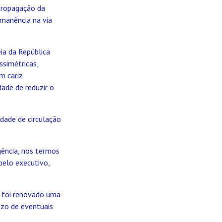
 propagação da
rmanência na via
ia da República
ssimétricas,
m cariz
dade de reduzir o
rdade de circulação
gência, nos termos
pelo executivo,
á foi renovado uma
ízo de eventuais