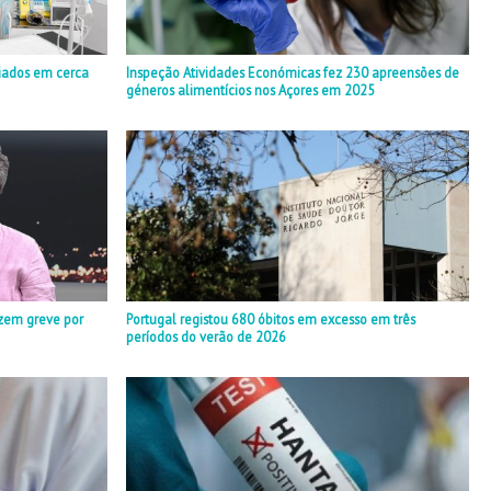
iados em cerca
Inspeção Atividades Económicas fez 230 apreensões de
géneros alimentícios nos Açores em 2025
zem greve por
Portugal registou 680 óbitos em excesso em três
períodos do verão de 2026