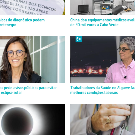
nicos de diagnóstico pedem
China doa equipamentos médicos aval
ontenegro
de 40 mil euros a Cabo Verde
 pede avisos públicos para evitar
Trabalhadores da Saúde no Algarve fa
 eclipse solar
melhores condições laborais