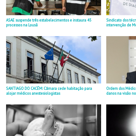
ASAE suspende três estabelecimentos e instaura 45
Sindicato dos téc
processos na Lousã
intervenção de M
SANTIAGO DO CACÉM: Câmara cede habitação para
Ordem dos Médicos
alojar médicos anestesiologistas
danos na visão no