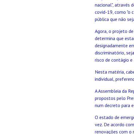
nacional", através 
covid-19, como "o 
pública que não seja
Agora, o projeto d
determina que estas
designadamente em r
discriminatório, se
risco de contágio e
Nesta matéria, cabe
individual, prefer
A Assembleia da Re
propostos pelo Pres
num decreto para e
O estado de emergê
vez. De acordo com 
renovações com o 