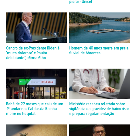
piorar - Unicef
Cancro de ex-Presidente Biden é
Homem de 40 anos morre em praia
"muito doloroso" e "muito
fluvial de Abrantes
debilitante", afirma filho
Bebé de 22 meses que caiu de um
Ministério recebeu relatório sobre
4º andar nas Caldas da Rainha
vigilância da gravidez de baixo risco
morre no hospital
e prepara regulamentação