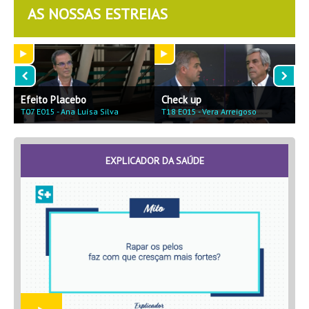
AS NOSSAS ESTREIAS
Efeito Placebo
Check up
F
T07 E015 - Ana Luísa Silva
T18 E015 - Vera Arreigoso
T
EXPLICADOR DA SAÚDE